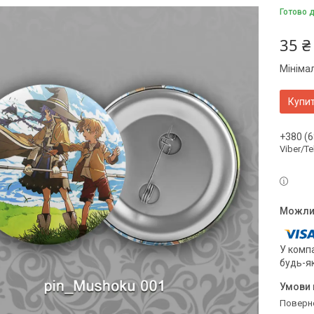
Готово 
35 ₴
Мініма
Купи
+380 (6
Viber/T
У компа
будь-я
поверн