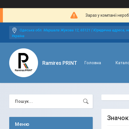
Зараз у компанії неро
Одеська обл. Маршала Жукова 12, 65121 ( Юридична адреса, не
Україна
Ramires PRINT
Головна
Катал
Значок