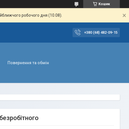
Кошик
айближчого робочого дня (10.08).
+380 (68) 482-09-15
Повернення та обмін
 безробітного