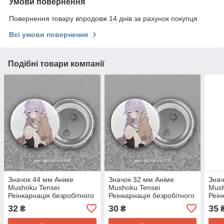
Умови повернення
Повернення товару впродовж 14 днів за рахунок покупця
Всі умови повернення
Подібні товари компанії
Значок 44 мм Аніме
Значок 32 мм Аніме
Знач
Mushoku Tensei
Mushoku Tensei
Mush
Реінкарнація безробітного
Реінкарнація безробітного
Реін
006
006
003
32
30
35
₴
₴