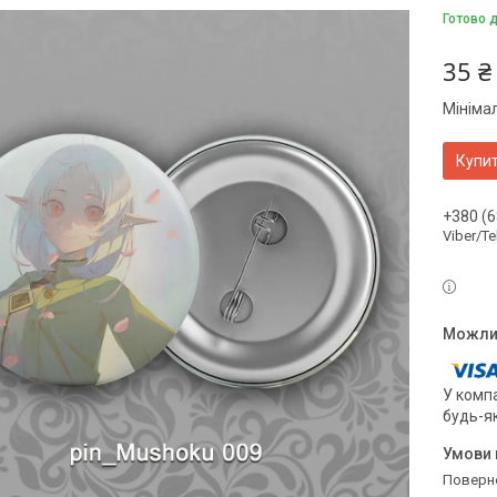
Готово 
35 ₴
Мініма
Купи
+380 (6
Viber/T
У компа
будь-я
поверн