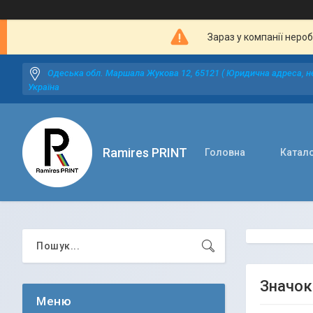
Зараз у компанії неро
Одеська обл. Маршала Жукова 12, 65121 ( Юридична адреса, не
Україна
Ramires PRINT
Головна
Катал
Значок