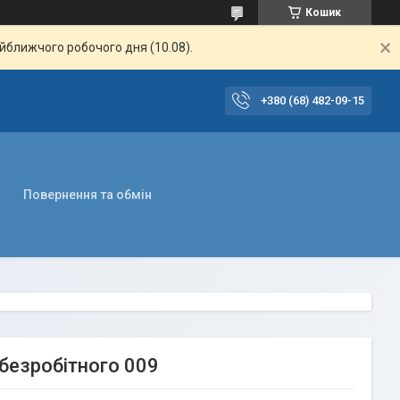
Кошик
айближчого робочого дня (10.08).
+380 (68) 482-09-15
Повернення та обмін
безробітного 009