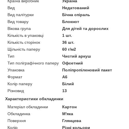
Країна виробник
Україна
Вид
Недатований
Вид палітурки
Бічна спіраль
Вид товару
Блокнот
Вікова група
Для дітей та дорослих
Кількість в упаковці
1 шт.
Кількість сторінок
36 шт.
Щільність паперу
60 г/м2
Тип
Чистий аркуш
Тип поліграфічного паперу
Офсетний
Упаковка
Поліпропіленовий пакет
Формат
A6
Колір паперу
Білий
Різновид
13
Характеристики обкладинки
Матеріал обкладинки
Картон
Обкладинка
М'яка
Поверхня
Глянцева
Колір
Різні кольори