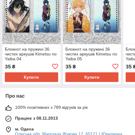
Блокнот на пружині 36
Блокнот на пружині 36
Блок
чистих аркушів Kimetsu no
чистих аркушів Kimetsu no
чист
Yaiba 04
Yaiba 05
Yaib
35
35
35
₴
₴
Купити
Купити
Про нас
100% позитивних з 789 відгуків за рік
Працює з 08.11.2013
м. Одеса
Одеська обл. Маршала Жукова 12, 65121 ( Юридична