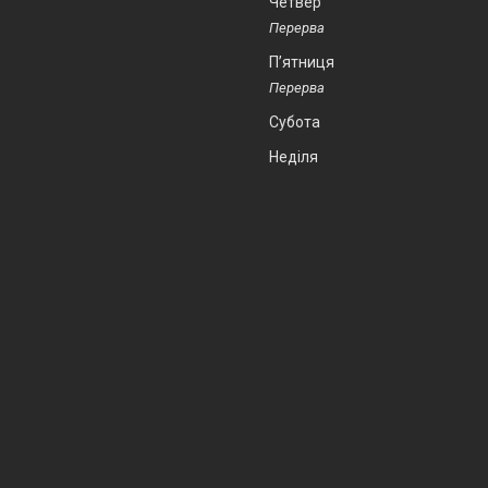
Четвер
Пʼятниця
Субота
Неділя