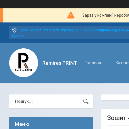
Зараз у компанії неробо
Одеська обл. Маршала Жукова 12, 65121 ( Юридична адреса, не
Україна
Ramires PRINT
Головна
Катал
Зошит 