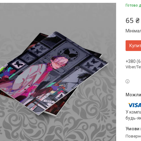
Готово 
65 ₴
Мініма
Купи
+380 (6
Viber/T
У компа
будь-я
поверн