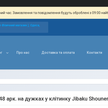
чий час. Замовлення та повідомлення будуть оброблені з 09:00 най
 Фізичний магазин ), Одеса,
ог
Про нас
Доставка та оплата
Контакти
48 арк. на дужках у клітинку Jibaku Shoune