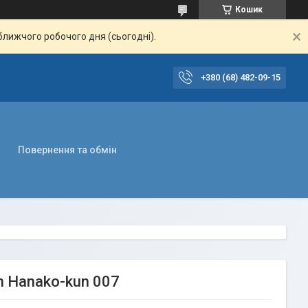
Кошик
ближчого робочого дня (сьогодні).
+380 (68) 482-09-15
Повернення та обмін
n Hanako-kun 007