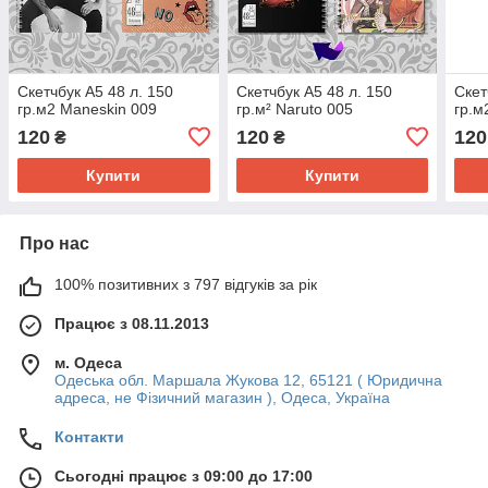
Скетчбук А5 48 л. 150
Скетчбук А5 48 л. 150
Скет
гр.м2 Maneskin 009
гр.м² Naruto 005
гр.м
120
120
120
₴
₴
Купити
Купити
Про нас
100% позитивних з 797 відгуків за рік
Працює з 08.11.2013
м. Одеса
Одеська обл. Маршала Жукова 12, 65121 ( Юридична
адреса, не Фізичний магазин ), Одеса, Україна
Контакти
Сьогодні працює з 09:00 до 17:00