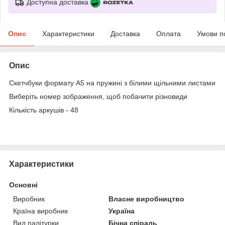
Доступна доставка
Опис
Характеристики
Доставка
Оплата
Умови п
Опис
Скетчбуки формату А5 на пружині з білими щільними листами
Виберіть номер зображення, щоб побачити різновиди
Кількість аркушів - 48
Характеристики
Основні
Виробник
Власне виробництво
Країна виробник
Україна
Вид палітурки
Бічна спіраль