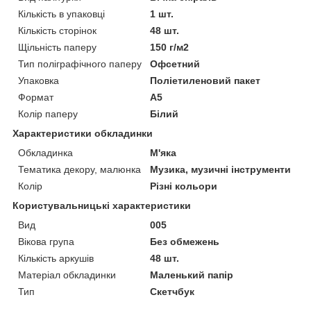
Кількість в упаковці
1 шт.
Кількість сторінок
48 шт.
Щільність паперу
150 г/м2
Тип поліграфічного паперу
Офсетний
Упаковка
Поліетиленовий пакет
Формат
A5
Колір паперу
Білий
Характеристики обкладинки
Обкладинка
М'яка
Тематика декору, малюнка
Музика, музичні інструменти
Колір
Різні кольори
Користувальницькі характеристики
Вид
005
Вікова група
Без обмежень
Кількість аркушів
48 шт.
Матеріал обкладинки
Маленький папір
Тип
Скетчбук