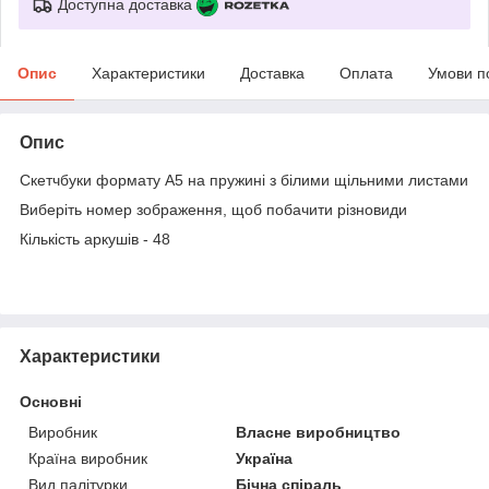
Доступна доставка
Опис
Характеристики
Доставка
Оплата
Умови п
Опис
Скетчбуки формату А5 на пружині з білими щільними листами
Виберіть номер зображення, щоб побачити різновиди
Кількість аркушів - 48
Характеристики
Основні
Виробник
Власне виробництво
Країна виробник
Україна
Вид палітурки
Бічна спіраль