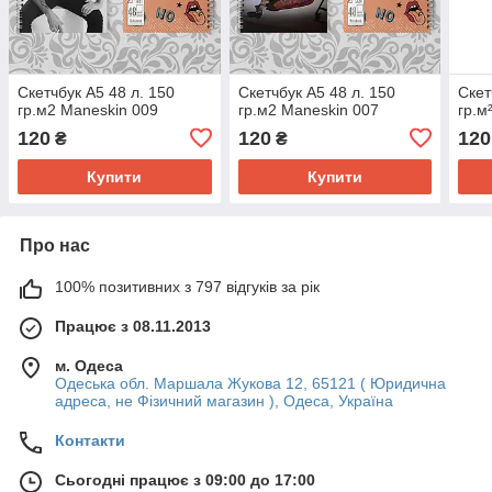
Скетчбук А5 48 л. 150
Скетчбук А5 48 л. 150
Скет
гр.м2 Maneskin 009
гр.м2 Maneskin 007
гр.м
120
120
120
₴
₴
Купити
Купити
Про нас
100% позитивних з 797 відгуків за рік
Працює з 08.11.2013
м. Одеса
Одеська обл. Маршала Жукова 12, 65121 ( Юридична
адреса, не Фізичний магазин ), Одеса, Україна
Контакти
Сьогодні працює з 09:00 до 17:00