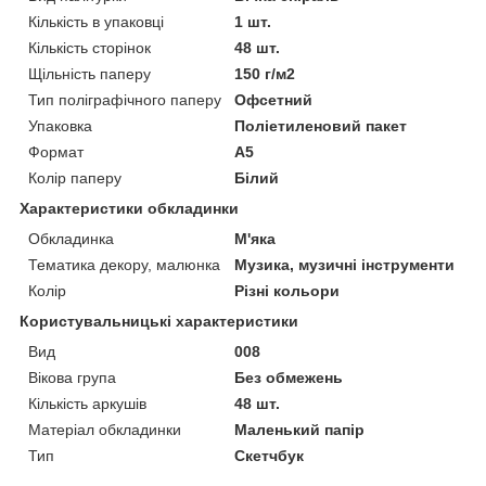
Кількість в упаковці
1 шт.
Кількість сторінок
48 шт.
Щільність паперу
150 г/м2
Тип поліграфічного паперу
Офсетний
Упаковка
Поліетиленовий пакет
Формат
A5
Колір паперу
Білий
Характеристики обкладинки
Обкладинка
М'яка
Тематика декору, малюнка
Музика, музичні інструменти
Колір
Різні кольори
Користувальницькі характеристики
Вид
008
Вікова група
Без обмежень
Кількість аркушів
48 шт.
Матеріал обкладинки
Маленький папір
Тип
Скетчбук