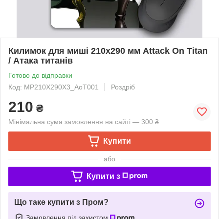
Килимок для миші 210x290 мм Attack On Titan
/ Атака титанів
Готово до відправки
Код: MP210Х290Х3_AoT001
Роздріб
210
₴
Мінімальна сума замовлення на сайті — 300 ₴
Купити
або
Купити з
Що таке купити з Пром?
Замовлення під захистом