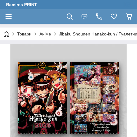
Ramires PRINT
Товари
Аніме
Jibaku Shounen Hanako-kun / Туалетн