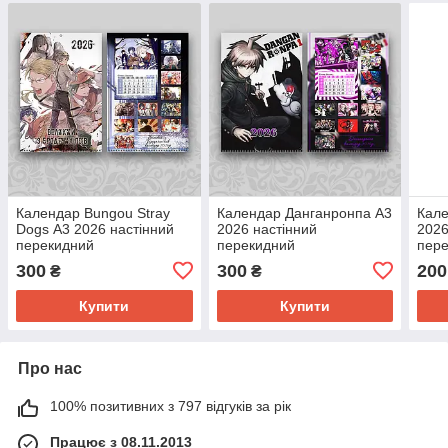
Календар Bungou Stray
Календар Данганронпа А3
Кале
Dogs А3 2026 настінний
2026 настінний
2026
перекидний
перекидний
пер
300
300
200
₴
₴
Купити
Купити
Про нас
100% позитивних з 797 відгуків за рік
Працює з 08.11.2013