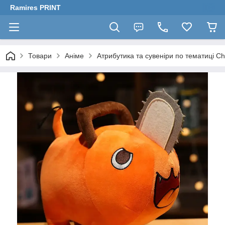
Ramires PRINT
Товари
Аніме
Атрибутика та сувеніри по тематиці 