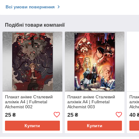
Всі умови повернення
Подібні товари компанії
Плакат аніме Сталевий
Плакат аніме Сталевий
Плак
алхімік А4 | Fullmetal
алхімік А4 | Fullmetal
алхі
Alchemist 002
Alchemist 003
Alch
25
25
40
₴
₴
Купити
Купити