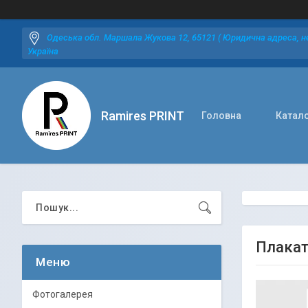
Одеська обл. Маршала Жукова 12, 65121 ( Юридична адреса, не
Україна
Ramires PRINT
Головна
Катал
Плакат
Фотогалерея