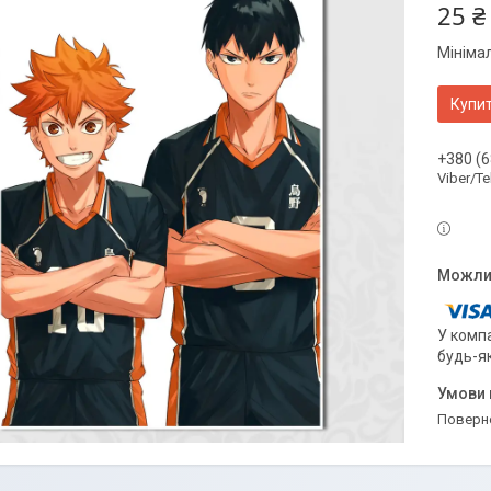
25 ₴
Мініма
Купи
+380 (6
Viber/T
У компа
будь-я
поверн