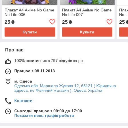
Плакат А4 Аніме No Game
Плакат А4 Аніме No Game
Плак
No Life 006
No Life 007
No L
25
25
25
₴
₴
Купити
Купити
Про нас
100% позитивних з 797 відгуків за рік
Працює з 08.11.2013
м. Одеса
Одеська обл. Маршала Жукова 12, 65121 ( Юридична
адреса, не Фізичний магазин ), Одеса, Україна
Контакти
Сьогодні працює з 09:00 до 17:00
Показати весь графік роботи