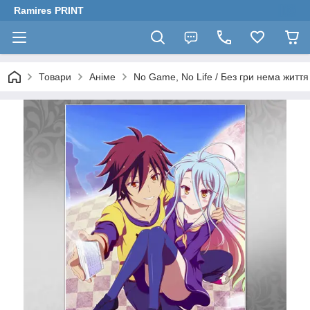
Ramires PRINT
Товари
Аніме
No Game, No Life / Без гри нема життя