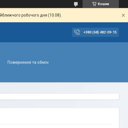
Кошик
айближчого робочого дня (10.08).
+380 (68) 482-09-15
Повернення та обмін