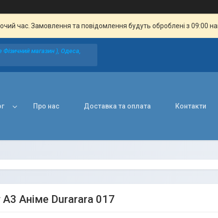
бочий час. Замовлення та повідомлення будуть оброблені з 09:00 н
 Фізичний магазин ), Одеса,
ог
Про нас
Доставка та оплата
Контакти
 А3 Аніме Durarara 017