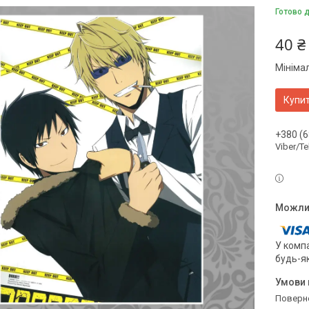
Готово 
40 ₴
Мініма
Купи
+380 (6
Viber/T
У компа
будь-я
поверн