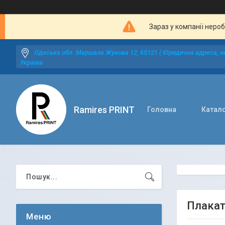
Зараз у компанії неро
Одеська обл. Маршала Жукова 12, 65121 ( Юридична адреса, не
Україна
Ramires PRINT
Головна
Катал
Плакат