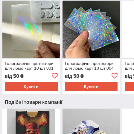
Голографічні протектори
Голографічні протектори
Голо
для ломо карт 10 шт 001
для ломо карт 10 шт 004
для 
50
50
від
₴
від
₴
від
Купити
Купити
Подібні товари компанії