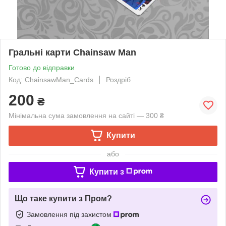
Гральні карти Chainsaw Man
Готово до відправки
Код: ChainsawMan_Cards
Роздріб
200
₴
Мінімальна сума замовлення на сайті — 300 ₴
Купити
або
Купити з
Що таке купити з Пром?
Замовлення під захистом