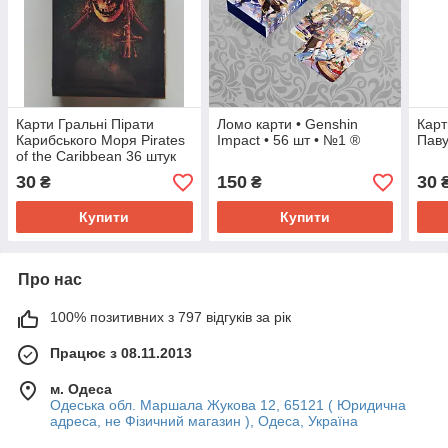
Карти Гральні Пірати
Ломо карти • Genshin
Карт
Карибського Моря Pirates
Impact • 56 шт • №1 ®
Паву
of the Caribbean 36 штук
30
150
30
₴
₴
Купити
Купити
Про нас
100% позитивних з 797 відгуків за рік
Працює з 08.11.2013
м. Одеса
Одеська обл. Маршала Жукова 12, 65121 ( Юридична
адреса, не Фізичний магазин ), Одеса, Україна