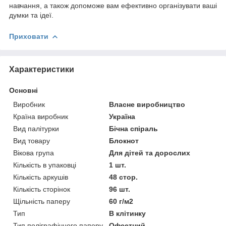
навчання, а також допоможе вам ефективно організувати ваші
думки та ідеї.
Приховати
Характеристики
Основні
Виробник
Власне виробництво
Країна виробник
Україна
Вид палітурки
Бічна спіраль
Вид товару
Блокнот
Вікова група
Для дітей та дорослих
Кількість в упаковці
1 шт.
Кількість аркушів
48 стор.
Кількість сторінок
96 шт.
Щільність паперу
60 г/м2
Тип
В клітинку
Тип поліграфічного паперу
Офсетний