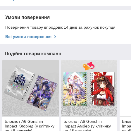
Умови повернення
Повернення товару впродовж 14 днів за рахунок покупця
Всі умови повернення
Подібні товари компанії
Блокнот А6 Genshin
Блокнот А6 Genshin
Блок
Impact Клорінд (у клітинку
Impact Амбер (у клітинку
Impa
на 48 аркушів)
на 48 аркушів)
на 4