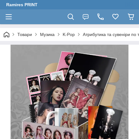
Ramires PRINT
Товари
Музика
K-Pop
Атрибутика та сувеніри по 