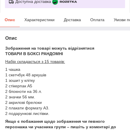
Доступна доставка
Опис
Характеристики
Доставка
Оплата
Умови п
Опис
Зображення на товарі можуть відрізнятися
ТОВАРИ В БОКСІ РАНДОМНІ
Набір складається з 15 товарів:
1 чашка
1 скетчбук 48 аркушів
1 зошит у клітку
2 стікерпак А5
2 блокноти на 36 л.
2 значки 56 мм.
2 акрилові брелоки
2 плакати формату А3.
2 подарункові листівки.
Якщо є побажання щодо зображення чи певного
персонажа чи учасника групи – пишіть у коментарі до