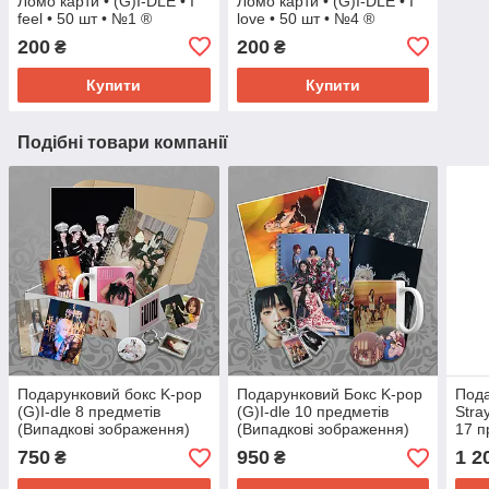
Ломо карти • (G)I-DLE • I
Ломо карти • (G)I-DLE • I
feel • 50 шт • №1 ®
love • 50 шт • №4 ®
200
200
₴
₴
Купити
Купити
Подібні товари компанії
Подарунковий бокс K-pop
Подарунковий Бокс K-pop
Пода
(G)I-dle 8 предметів
(G)I-dle 10 предметів
Stra
(Випадкові зображення)
(Випадкові зображення)
17 п
зобр
750
950
1 2
₴
₴