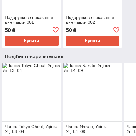
Подарункове паковання
Подарункове паковання
дня чашки 001
дня чашки 002
50
50
₴
₴
Купити
Купити
Подібні товари компанії
Чашка Tokyo Ghoul, Уцінка
Чашка Naruto, Уцінка
Чашк
Уц_L3_04
Уц_L4_09
Уц_