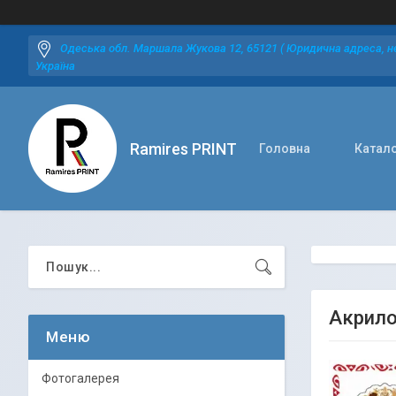
Одеська обл. Маршала Жукова 12, 65121 ( Юридична адреса, не
Україна
Ramires PRINT
Головна
Катал
Акрилов
Фотогалерея