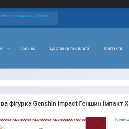
 Фізичний магазин ), Одеса,
ог
Про нас
Доставка та оплата
Контакти
а фігурка Genshin Impact Геншин Імпакт Xi
Готово д