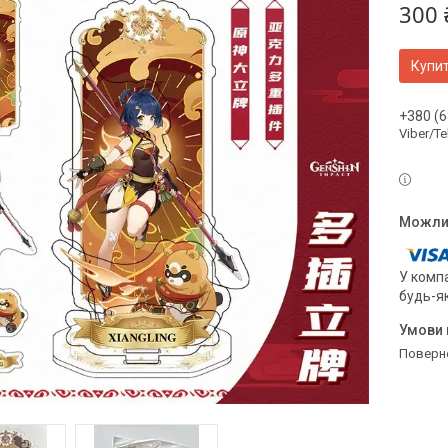
300 
Купи
+380 (6
Viber/T
У компа
будь-я
поверн