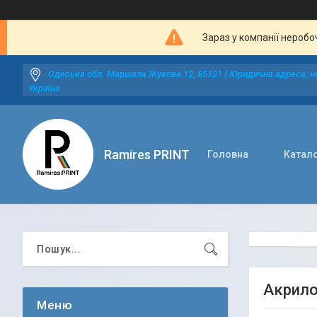
Зараз у компанії неробо
Одеська обл. Маршала Жукова 12, 65121 ( Юридична адреса, не
Україна
Ramires PRINT
Головна
Катал
Акрилов