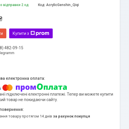
о відправки 2 од.
Код:
AcrylicGenshin_Qiqi
₴
ти
Купити з
8) 482-09-15
elegramm
нії підключені електронні платежі. Тепер ви можете купити
кий товар не покидаючи сайту.
ення товару протягом 14 днів
за рахунок покупця