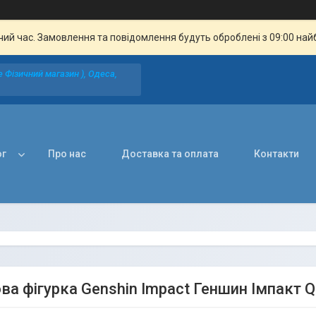
чий час. Замовлення та повідомлення будуть оброблені з 09:00 най
 Фізичний магазин ), Одеса,
ог
Про нас
Доставка та оплата
Контакти
а фігурка Genshin Impact Геншин Імпакт Qi