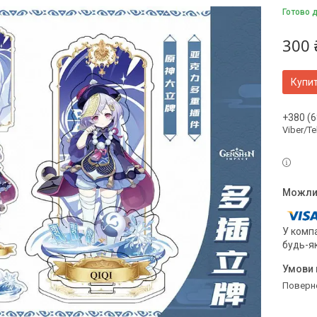
Готово д
300 
Купи
+380 (6
Viber/T
У компа
будь-я
поверн