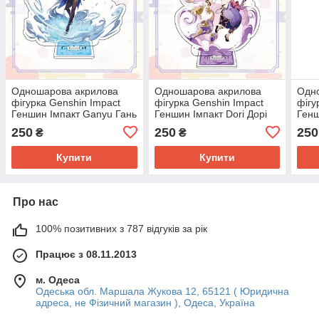
Одношарова акрилова
Одношарова акрилова
Одн
фігурка Genshin Impact
фігурка Genshin Impact
фігу
Геншин Імпакт Ganyu Гань
Геншин Імпакт Dori Дорі
Генш
Юй 15 см
15 см
15 с
250
250
250
₴
₴
Купити
Купити
Про нас
100% позитивних з 787 відгуків за рік
Працює з 08.11.2013
м. Одеса
Одеська обл. Маршала Жукова 12, 65121 ( Юридична
адреса, не Фізичний магазин ), Одеса, Україна