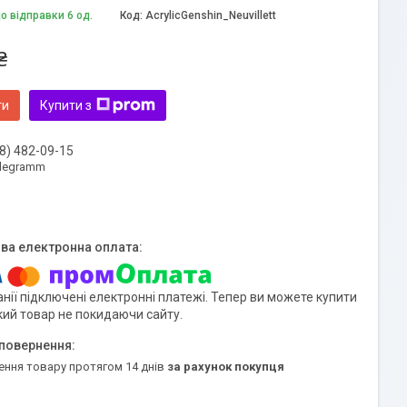
о відправки 6 од.
Код:
AcrylicGenshin_Neuvillett
₴
ти
Купити з
8) 482-09-15
elegramm
нії підключені електронні платежі. Тепер ви можете купити
кий товар не покидаючи сайту.
ення товару протягом 14 днів
за рахунок покупця