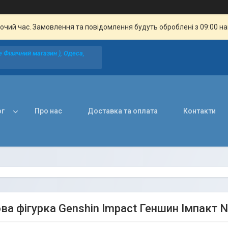
бочий час. Замовлення та повідомлення будуть оброблені з 09:00 н
 Фізичний магазин ), Одеса,
ог
Про нас
Доставка та оплата
Контакти
а фігурка Genshin Impact Геншин Імпакт Ne