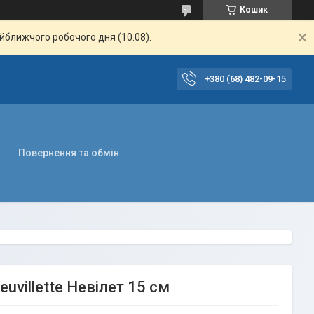
Кошик
айближчого робочого дня (10.08).
+380 (68) 482-09-15
Повернення та обмін
uvillette Невілет 15 см