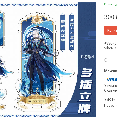
Готово д
300 
Купи
+380 (6
Viber/T
У компа
будь-я
поверн