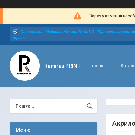
Зараз у компанії неро
Одеська обл. Маршала Жукова 12, 65121 ( Юридична адреса, не
Україна
Ramires PRINT
Головна
Катал
Акрилов