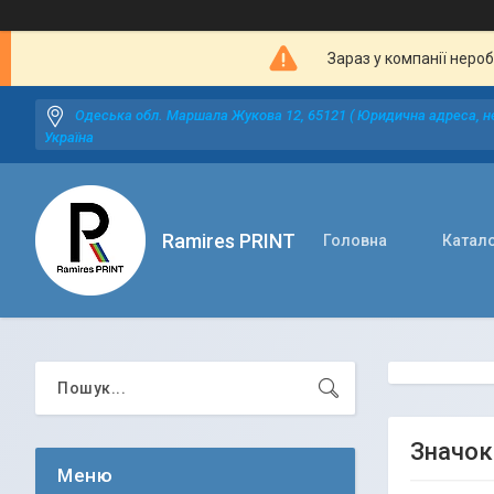
Зараз у компанії неро
Одеська обл. Маршала Жукова 12, 65121 ( Юридична адреса, не
Україна
Ramires PRINT
Головна
Катал
Значок 