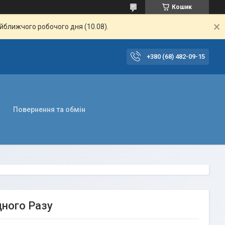
Кошик
айближчого робочого дня (10.08).
+380 (68) 482-09-15
Повернення та обмін
дного Разу