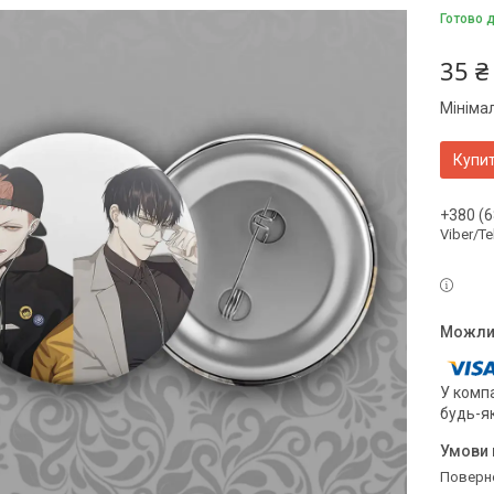
Готово 
35 ₴
Мініма
Купи
+380 (6
Viber/T
У компа
будь-я
поверн