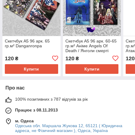
Скетчбук А5 96 арк. 65
Скетчбук А5 96 арк. 60-65
Скет
гр.м² Danganronpa
гр.м² Аніме Angels Of
гр.м²
Death / Янголи смерті
Атак
120
120
120
₴
₴
Купити
Купити
Про нас
100% позитивних з 787 відгуків за рік
Працює з 08.11.2013
м. Одеса
Одеська обл. Маршала Жукова 12, 65121 ( Юридична
адреса, не Фізичний магазин ), Одеса, Україна