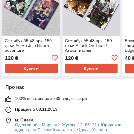
Скетчбук А5 48 арк. 150
Скетчбук А5 48 арк. 150
Блок
гр.м² Аніме Jojo Bizarre
гр.м² Attack On Titan /
кліт
adventure
Атака титанів
Edge
Ті, 
120
120
40
₴
₴
Купити
Купити
Про нас
100% позитивних з 789 відгуків за рік
Працює з 08.11.2013
м. Одеса
Одеська обл. Маршала Жукова 12, 65121 ( Юридична
адреса, не Фізичний магазин ), Одеса, Україна