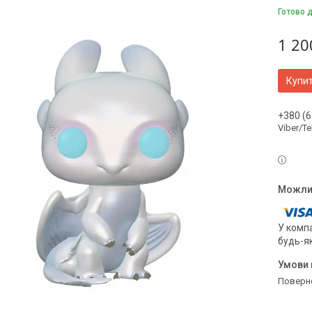
Готово д
1 20
Купи
+380 (6
Viber/T
У компа
будь-я
поверн