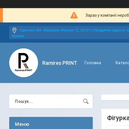
Зараз у компанії неро
Одеська обл. Маршала Жукова 12, 65121 ( Юридична адреса, не
Україна
Ramires PRINT
Головна
Катал
Фігурка