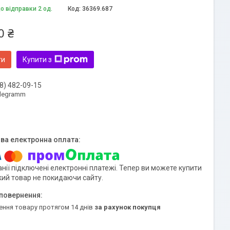
о відправки 2 од.
Код:
36369.687
0 ₴
ти
Купити з
8) 482-09-15
elegramm
нії підключені електронні платежі. Тепер ви можете купити
кий товар не покидаючи сайту.
ення товару протягом 14 днів
за рахунок покупця