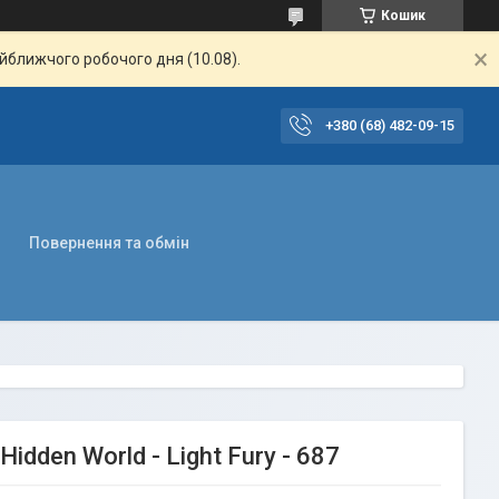
Кошик
айближчого робочого дня (10.08).
+380 (68) 482-09-15
Повернення та обмін
Hidden World - Light Fury - 687