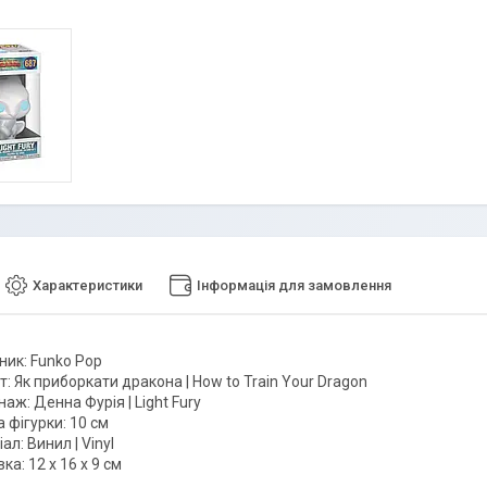
Характеристики
Інформація для замовлення
ник: Funko Pop
т: Як приборкати дракона | How to Train Your Dragon
аж: Денна Фурія | Light Fury
 фігурки: 10 см
ал: Винил | Vinyl
ка: 12 x 16 x 9 см