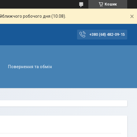
Кошик
айближчого робочого дня (10.08).
+380 (68) 482-09-15
Повернення та обмін