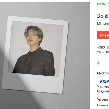
Готово 
35 ₴
Мініма
Купи
+380 (6
Viber/T
У компа
будь-я
поверн