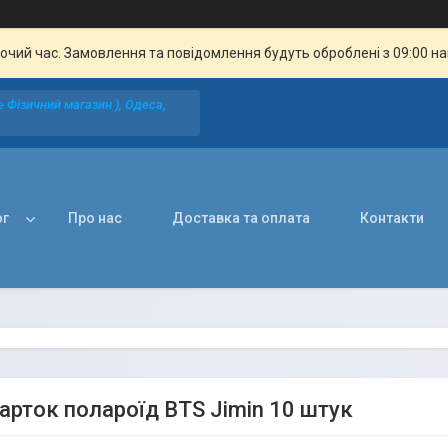
бочий час. Замовлення та повідомлення будуть оброблені з 09:00 н
 Фізичний магазин ), Одеса,
ог
Про нас
Доставка та оплата
Контакти
карток полароїд BTS Jimin 10 штук