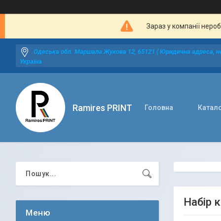
Зараз у компанії неро
Одеська обл. Маршала Жукова 12, 65121 ( Юридична адреса, не
Україна
Ramires PRINT
Головна
Катал
Набір 