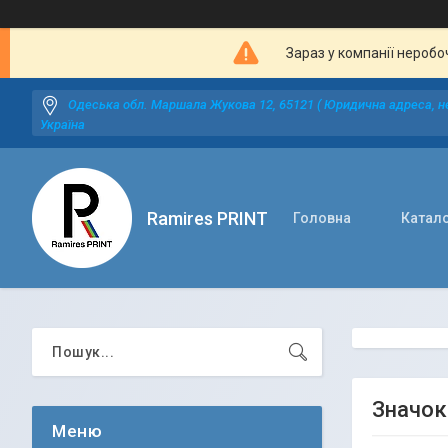
Зараз у компанії неробо
Одеська обл. Маршала Жукова 12, 65121 ( Юридична адреса, не
Україна
Ramires PRINT
Головна
Катал
Значок