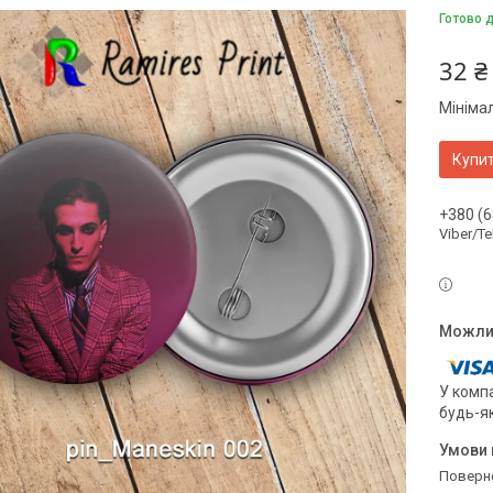
Готово 
32 ₴
Мініма
Купи
+380 (6
Viber/T
У компа
будь-я
поверн