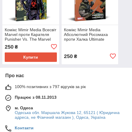
Комікс Mimir Media Всесвіт
Комікс Mimir Media
Marvel проти Карателя
Абсолютний Росомаха
Punisher Vs. The Marvel
проти Халка Ultimate
Universe
Wolverine Vs. Hulk
250
₴
250
₴
Купити
Про нас
100% позитивних з 797 відгуків за рік
Працює з 08.11.2013
м. Одеса
Одеська обл. Маршала Жукова 12, 65121 ( Юридична
адреса, не Фізичний магазин ), Одеса, Україна
Контакти