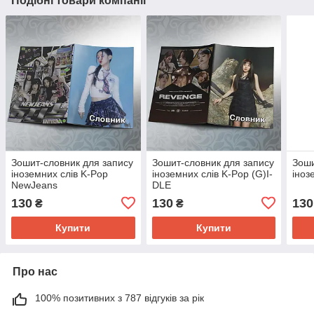
Подібні товари компанії
Зошит-словник для запису
Зошит-словник для запису
Зоши
іноземних слів K-Pop
іноземних слів K-Pop (G)I-
іноз
NewJeans
DLE
130
130
130
₴
₴
Купити
Купити
Про нас
100% позитивних з 787 відгуків за рік