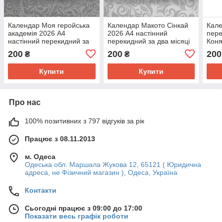
Календар Моя геройська
Календар Макото Сінкай
Кале
академія 2026 А4
2026 А4 настінний
пере
настінний перекидний за
перекидний за два місяці
Кон
два місяці на аркуші на
на аркуші на пружині
200
200
200
₴
₴
пружині
Купити
Купити
Про нас
100% позитивних з 797 відгуків за рік
Працює з 08.11.2013
м. Одеса
Одеська обл. Маршала Жукова 12, 65121 ( Юридична
адреса, не Фізичний магазин ), Одеса, Україна
Контакти
Сьогодні працює з 09:00 до 17:00
Показати весь графік роботи