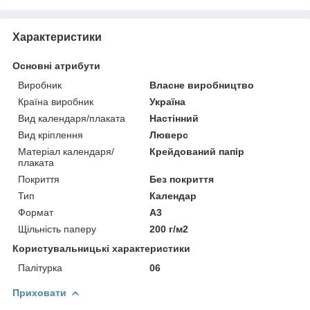
Характеристики
Основні атрибути
Виробник
Власне виробництво
Країна виробник
Україна
Вид календаря/плаката
Настінний
Вид кріплення
Люверс
Матеріал календаря/
Крейдований папір
плаката
Покриття
Без покриття
Тип
Календар
Формат
A3
Щільність паперу
200 г/м2
Користувальницькі характеристики
Палітурка
06
Приховати