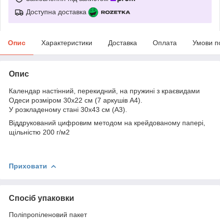
Доступна доставка
Опис
Характеристики
Доставка
Оплата
Умови п
Опис
Календар настінний, перекидний, на пружині з краєвидами
Одеси розміром 30х22 см (7 аркушів А4).
У розкладеному стані 30х43 см (А3).
Віддрукований цифровим методом на крейдованому папері,
щільністю 200 г/м2
Приховати
Спосіб упаковки
Поліпропіленовий пакет