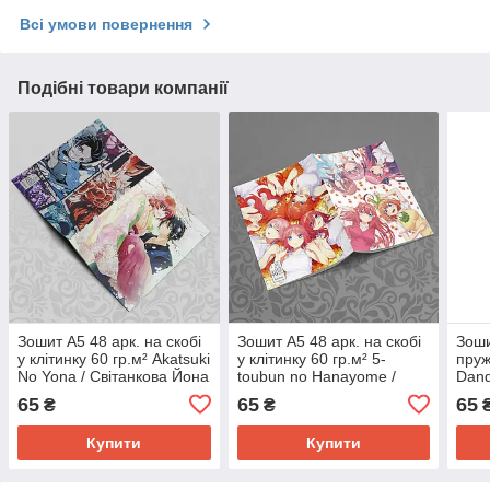
Всі умови повернення
Подібні товари компанії
Зошит А5 48 арк. на скобі
Зошит А5 48 арк. на скобі
Зоши
у клітинку 60 гр.м² Akatsuki
у клітинку 60 гр.м² 5-
пруж
No Yona / Світанкова Йона
toubun no Hanayome /
Dand
П'ять наречених
65
65
65
₴
₴
Купити
Купити