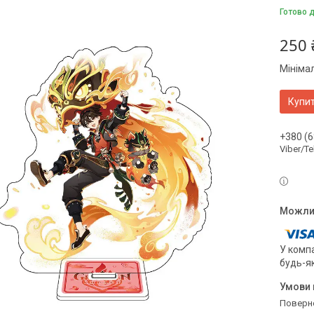
Готово д
250 
Мініма
Купи
+380 (6
Viber/T
У компа
будь-я
поверн