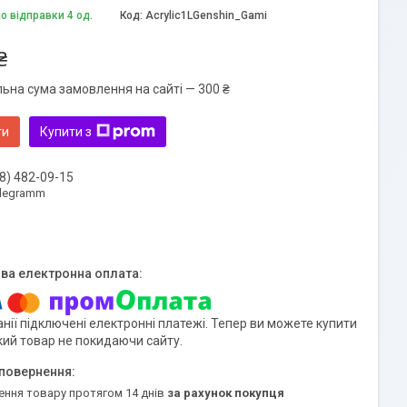
о відправки 4 од.
Код:
Acrylic1LGenshin_Gami
₴
льна сума замовлення на сайті — 300 ₴
ти
Купити з
8) 482-09-15
elegramm
нії підключені електронні платежі. Тепер ви можете купити
кий товар не покидаючи сайту.
ення товару протягом 14 днів
за рахунок покупця