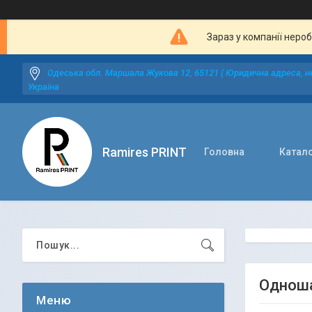
Зараз у компанії неро
Одеська обл. Маршала Жукова 12, 65121 ( Юридична адреса, не
Україна
Ramires PRINT
Головна
Катал
Одноша