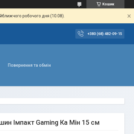
Кошик
айближчого робочого дня (10.08).
+380 (68) 482-09-15
Повернення та обмін
шин Імпакт Gaming Ка Мін 15 см