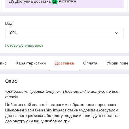
Доступна доставка
Вид
001
Готово до відправки
пис
Характеристики
Доставка
Оплата
Умови пове
Опис
«Як багато чудових штучок. Поділишся? Жартую, це все
твоє!»
Цей стильний значок із яскравим зображенням персонажа
Шилонен
з гри
Genshin Impact
стане чудовим аксесуаром
для вашого рюкзака або одягу, додаючи індивідуальності та
демонструючи вашу любов до гри.