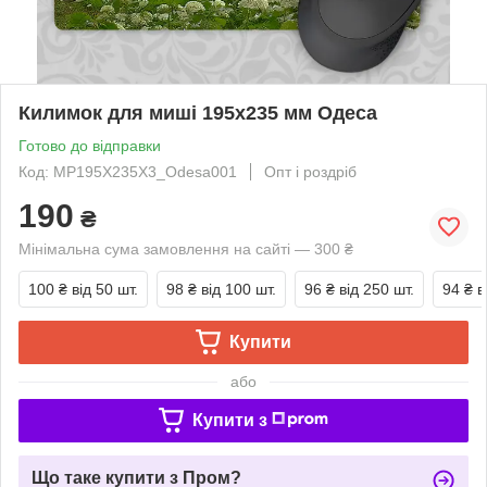
Килимок для миші 195х235 мм Одеса
Готово до відправки
Код: MP195Х235Х3_Odesa001
Опт і роздріб
190
₴
Мінімальна сума замовлення на сайті — 300 ₴
100 ₴
від 50 шт.
98 ₴
від 100 шт.
96 ₴
від 250 шт.
94 ₴
в
Купити
або
Купити з
Що таке купити з Пром?