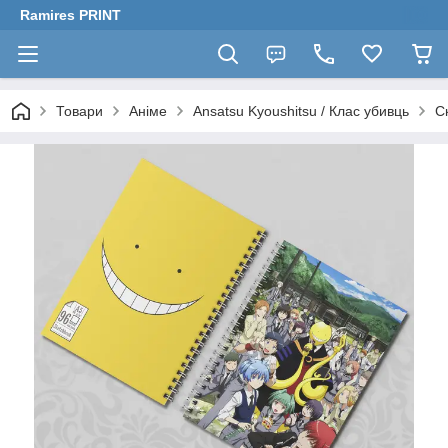
Ramires PRINT
Товари
Аніме
Ansatsu Kyoushitsu / Клас убивць
С