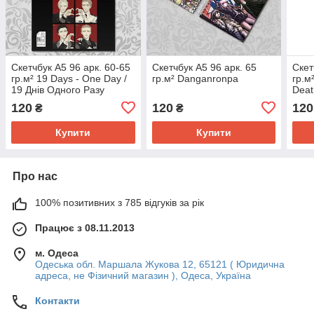
Скетчбук А5 96 арк. 60-65
Скетчбук А5 96 арк. 65
Скет
гр.м² 19 Days - One Day /
гр.м² Danganronpa
гр.м
19 Днів Одного Разу
Deat
120
120
120
₴
₴
Купити
Купити
Про нас
100% позитивних з 785 відгуків за рік
Працює з 08.11.2013
м. Одеса
Одеська обл. Маршала Жукова 12, 65121 ( Юридична
адреса, не Фізичний магазин ), Одеса, Україна
Контакти