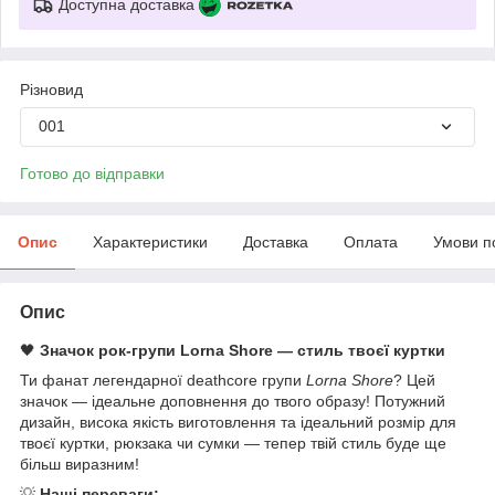
Доступна доставка
Різновид
001
Готово до відправки
Опис
Характеристики
Доставка
Оплата
Умови п
Опис
🖤
Значок рок-групи Lorna Shore — стиль твоєї куртки
Ти фанат легендарної deathcore групи
Lorna Shore
? Цей
значок — ідеальне доповнення до твого образу! Потужний
дизайн, висока якість виготовлення та ідеальний розмір для
твоєї куртки, рюкзака чи сумки — тепер твій стиль буде ще
більш виразним!
💡
Наші переваги: