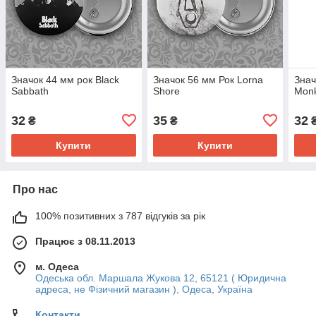
Значок 44 мм рок Black
Значок 56 мм Рок Lorna
Знач
Sabbath
Shore
Mon
32
35
32
₴
₴
Купити
Купити
Про нас
100% позитивних з 787 відгуків за рік
Працює з 08.11.2013
м. Одеса
Одеська обл. Маршала Жукова 12, 65121 ( Юридична
адреса, не Фізичний магазин ), Одеса, Україна
Контакти