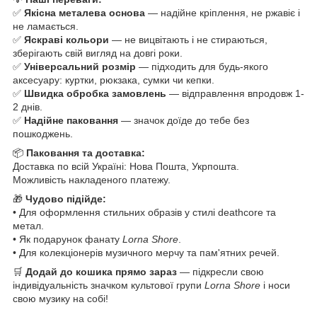
✅
Якісна металева основа
— надійне кріплення, не ржавіє і
не ламається.
✅
Яскраві кольори
— не вицвітають і не стираються,
зберігають свій вигляд на довгі роки.
✅
Універсальний розмір
— підходить для будь-якого
аксесуару: куртки, рюкзака, сумки чи кепки.
✅
Швидка обробка замовлень
— відправлення впродовж 1-
2 днів.
✅
Надійне паковання
— значок доїде до тебе без
пошкоджень.
📦
Паковання та доставка:
Доставка по всій Україні: Нова Пошта, Укрпошта.
Можливість накладеного платежу.
🎁
Чудово підійде:
• Для оформлення стильних образів у стилі deathcore та
метал.
• Як подарунок фанату
Lorna Shore
.
• Для колекціонерів музичного мерчу та пам'ятних речей.
🛒
Додай до кошика прямо зараз
— підкресли свою
індивідуальність значком культової групи
Lorna Shore
і носи
свою музику на собі!