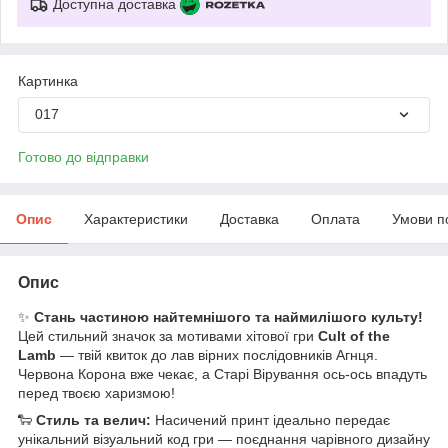
Доступна доставка
Картинка
017
Готово до відправки
Опис
Характеристики
Доставка
Оплата
Умови п
Опис
✨
Стань частиною найтемнішого та наймилішого культу!
Цей стильний значок за мотивами хітової гри
Cult of the
Lamb
— твій квиток до лав вірних послідовників Агнця.
Червона Корона вже чекає, а Старі Вірування ось-ось впадуть
перед твоєю харизмою!
🐑
Стиль та велич:
Насичений принт ідеально передає
унікальний візуальний код гри — поєднання чарівного дизайну