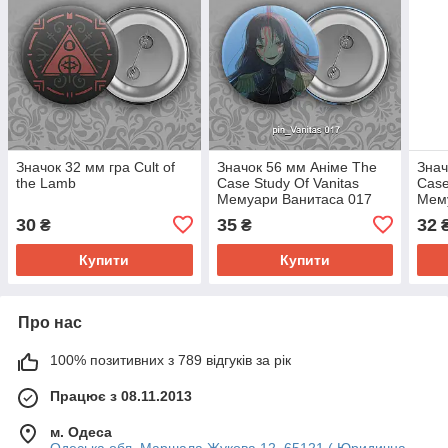
Значок 32 мм гра Cult of
Значок 56 мм Аніме The
Знач
the Lamb
Case Study Of Vanitas
Case
Мемуари Ванитаса 017
Мем
30
35
32
₴
₴
Купити
Купити
Про нас
100% позитивних з 789 відгуків за рік
Працює з 08.11.2013
м. Одеса
Одеська обл. Маршала Жукова 12, 65121 ( Юридична