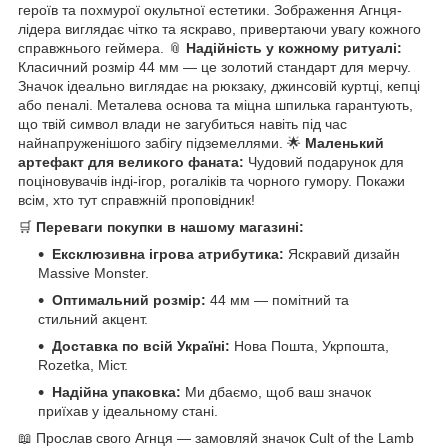
героїв та похмурої окультної естетики. Зображення Агнця-
лідера виглядає чітко та яскраво, привертаючи увагу кожного
справжнього геймера. 📎
Надійність у кожному ритуалі:
Класичний розмір 44 мм — це золотий стандарт для мерчу.
Значок ідеально виглядає на рюкзаку, джинсовій куртці, кепці
або пеналі. Металева основа та міцна шпилька гарантують,
що твій символ влади не загубиться навіть під час
найнапруженішого забігу підземеллями. 🌟
Маленький
артефакт для великого фаната:
Чудовий подарунок для
поціновувачів інді-ігор, рогаліків та чорного гумору. Покажи
всім, хто тут справжній проповідник!
🛒
Переваги покупки в нашому магазині:
Ексклюзивна ігрова атрибутика:
Яскравий дизайн
Massive Monster.
Оптимальний розмір:
44 мм — помітний та
стильний акцент.
Доставка по всій Україні:
Нова Пошта, Укрпошта,
Rozetka, Міст.
Надійна упаковка:
Ми дбаємо, щоб ваш значок
приїхав у ідеальному стані.
📖 Прослав свого Агнця — замовляй значок Cult of the Lamb