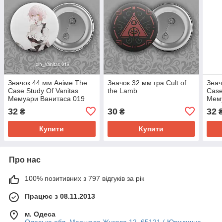
Значок 44 мм Аніме The
Значок 32 мм гра Cult of
Знач
Case Study Of Vanitas
the Lamb
Case
Мемуари Ванитаса 019
Мем
32
30
32
₴
₴
Купити
Купити
Про нас
100% позитивних з 797 відгуків за рік
Працює з 08.11.2013
м. Одеса
Одеська обл. Маршала Жукова 12, 65121 ( Юридична