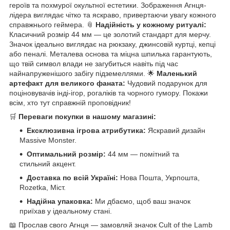
героїв та похмурої окультної естетики. Зображення Агнця-
лідера виглядає чітко та яскраво, привертаючи увагу кожного
справжнього геймера. 📎
Надійність у кожному ритуалі:
Класичний розмір 44 мм — це золотий стандарт для мерчу.
Значок ідеально виглядає на рюкзаку, джинсовій куртці, кепці
або пеналі. Металева основа та міцна шпилька гарантують,
що твій символ влади не загубиться навіть під час
найнапруженішого забігу підземеллями. 🌟
Маленький
артефакт для великого фаната:
Чудовий подарунок для
поціновувачів інді-ігор, рогаліків та чорного гумору. Покажи
всім, хто тут справжній проповідник!
🛒
Переваги покупки в нашому магазині:
Ексклюзивна ігрова атрибутика:
Яскравий дизайн
Massive Monster.
Оптимальний розмір:
44 мм — помітний та
стильний акцент.
Доставка по всій Україні:
Нова Пошта, Укрпошта,
Rozetka, Міст.
Надійна упаковка:
Ми дбаємо, щоб ваш значок
приїхав у ідеальному стані.
📖 Прослав свого Агнця — замовляй значок Cult of the Lamb