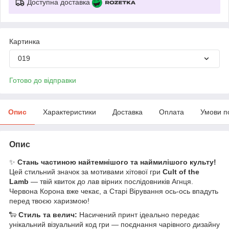
Доступна доставка
Картинка
019
Готово до відправки
Опис
Характеристики
Доставка
Оплата
Умови п
Опис
✨
Стань частиною найтемнішого та наймилішого культу!
Цей стильний значок за мотивами хітової гри
Cult of the
Lamb
— твій квиток до лав вірних послідовників Агнця.
Червона Корона вже чекає, а Старі Вірування ось-ось впадуть
перед твоєю харизмою!
🐑
Стиль та велич:
Насичений принт ідеально передає
унікальний візуальний код гри — поєднання чарівного дизайну