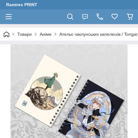
Ramires PRINT
Товари
Аніме
Ательє чаклунських капелюхів / Tongari