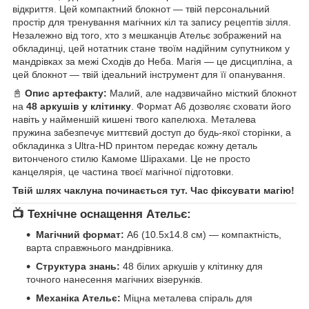
відкриття. Цей компактний блокнот — твій персональний
простір для тренування магічних кіл та запису рецептів зілля.
Незалежно від того, хто з мешканців Ательє зображений на
обкладинці, цей нотатник стане твоїм надійним супутником у
мандрівках за межі Сходів до Неба. Магія — це дисципліна, а
цей блокнот — твій ідеальний інструмент для її опанування.
📓
Опис артефакту:
Малий, але надзвичайно місткий блокнот
на
48 аркушів у клітинку
. Формат А6 дозволяє сховати його
навіть у найменшій кишені твого капелюха. Металева
пружина забезпечує миттєвий доступ до будь-якої сторінки, а
обкладинка з Ultra-HD принтом передає кожну деталь
витонченого стилю Камоме Шірахами. Це не просто
канцелярія, це частина твоєї магічної підготовки.
Твій шлях чаклуна починається тут. Час фіксувати магію!
📺 Технічне оснащення Ательє:
Магічний формат:
А6 (10.5х14.8 см) — компактність,
варта справжнього мандрівника.
Структура знань:
48 білих аркушів у клітинку для
точного нанесення магічних візерунків.
Механіка Ательє:
Міцна металева спіраль для