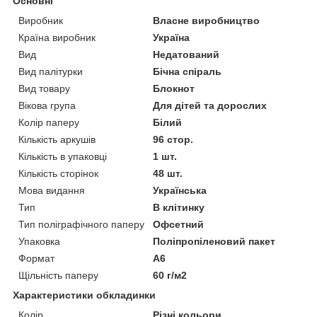
Основні
Виробник
Власне виробництво
Країна виробник
Україна
Вид
Недатований
Вид палітурки
Бічна спіраль
Вид товару
Блокнот
Вікова група
Для дітей та дорослих
Колір паперу
Білий
Кількість аркушів
96 стор.
Кількість в упаковці
1 шт.
Кількість сторінок
48 шт.
Мова видання
Українська
Тип
В клітинку
Тип поліграфічного паперу
Офсетний
Упаковка
Поліпропіленовий пакет
Формат
A6
Щільність паперу
60 г/м2
Характеристики обкладинки
Колір
Різні кольори