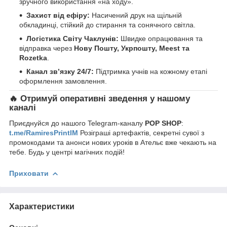
зручного використання «на ходу».
Захист від ефіру:
Насичений друк на щільній
обкладинці, стійкий до стирання та сонячного світла.
Логістика Світу Чаклунів:
Швидке опрацювання та
відправка через
Нову Пошту, Укрпошту, Meest та
Rozetka
.
Канал зв’язку 24/7:
Підтримка учнів на кожному етапі
оформлення замовлення.
🔥 Отримуй оперативні зведення у нашому
каналі
Приєднуйся до нашого Telegram-каналу
POP SHOP
:
t.me/RamiresPrintIM
Розіграші артефактів, секретні сувої з
промокодами та анонси нових уроків в Ательє вже чекають на
тебе. Будь у центрі магічних подій!
Приховати
Характеристики