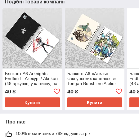
Подібні товари компанії
Блокнот А6 Arknights:
Блокнот А6 «Ательє
Блок
Endfield - Акекурі / Akekuri
чаклунських капелюхів» -
Endf
(48 аркушів, у клітинку, на
Tongari Boushi no Atelier
(48 
пружині)
(48 аркушів, у клітинку, на
пруж
40
40
40
₴
₴
пружині)
Купити
Купити
Про нас
100% позитивних з 789 відгуків за рік