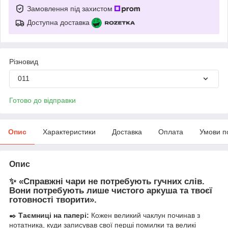
Замовлення під захистом
Доступна доставка
Різновид
011
Готово до відправки
Опис
Характеристики
Доставка
Оплата
Умови п
Опис
✨ «Справжні чари не потребують гучних слів.
Вони потребують лише чистого аркуша та твоєї
готовності творити».
✒️
Таємниці на папері:
Кожен великий чаклун починав з
нотатника, куди записував свої перші помилки та великі