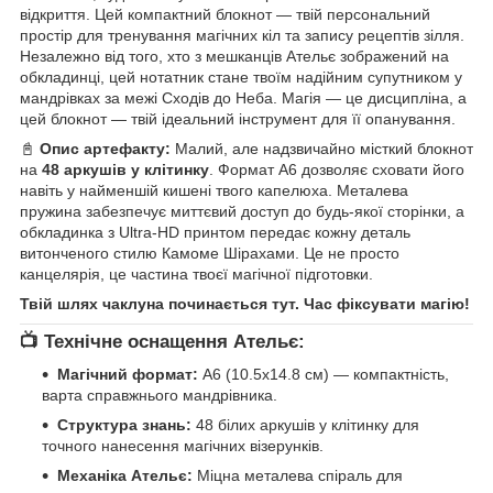
відкриття. Цей компактний блокнот — твій персональний
простір для тренування магічних кіл та запису рецептів зілля.
Незалежно від того, хто з мешканців Ательє зображений на
обкладинці, цей нотатник стане твоїм надійним супутником у
мандрівках за межі Сходів до Неба. Магія — це дисципліна, а
цей блокнот — твій ідеальний інструмент для її опанування.
📓
Опис артефакту:
Малий, але надзвичайно місткий блокнот
на
48 аркушів у клітинку
. Формат А6 дозволяє сховати його
навіть у найменшій кишені твого капелюха. Металева
пружина забезпечує миттєвий доступ до будь-якої сторінки, а
обкладинка з Ultra-HD принтом передає кожну деталь
витонченого стилю Камоме Шірахами. Це не просто
канцелярія, це частина твоєї магічної підготовки.
Твій шлях чаклуна починається тут. Час фіксувати магію!
📺 Технічне оснащення Ательє:
Магічний формат:
А6 (10.5х14.8 см) — компактність,
варта справжнього мандрівника.
Структура знань:
48 білих аркушів у клітинку для
точного нанесення магічних візерунків.
Механіка Ательє:
Міцна металева спіраль для