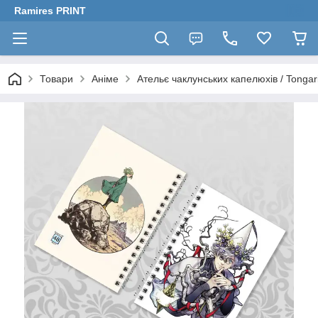
Ramires PRINT
Товари
Аніме
Ательє чаклунських капелюхів / Tongari