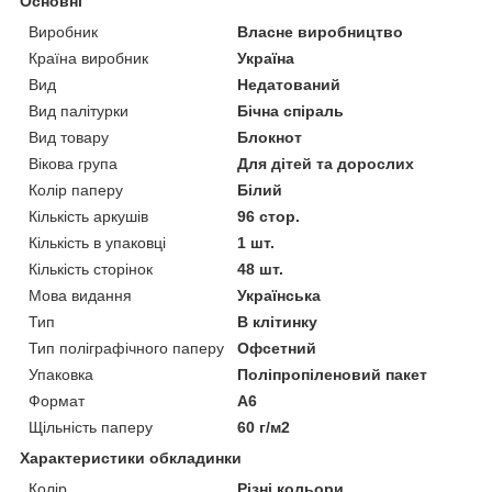
Основні
Виробник
Власне виробництво
Країна виробник
Україна
Вид
Недатований
Вид палітурки
Бічна спіраль
Вид товару
Блокнот
Вікова група
Для дітей та дорослих
Колір паперу
Білий
Кількість аркушів
96 стор.
Кількість в упаковці
1 шт.
Кількість сторінок
48 шт.
Мова видання
Українська
Тип
В клітинку
Тип поліграфічного паперу
Офсетний
Упаковка
Поліпропіленовий пакет
Формат
A6
Щільність паперу
60 г/м2
Характеристики обкладинки
Колір
Різні кольори