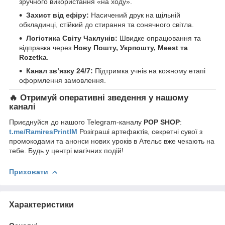
зручного використання «на ходу».
Захист від ефіру:
Насичений друк на щільній
обкладинці, стійкий до стирання та сонячного світла.
Логістика Світу Чаклунів:
Швидке опрацювання та
відправка через
Нову Пошту, Укрпошту, Meest та
Rozetka
.
Канал зв’язку 24/7:
Підтримка учнів на кожному етапі
оформлення замовлення.
🔥 Отримуй оперативні зведення у нашому
каналі
Приєднуйся до нашого Telegram-каналу
POP SHOP
:
t.me/RamiresPrintIM
Розіграші артефактів, секретні сувої з
промокодами та анонси нових уроків в Ательє вже чекають на
тебе. Будь у центрі магічних подій!
Приховати
Характеристики