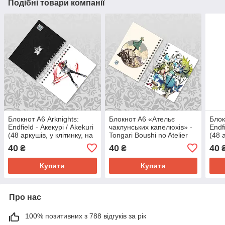
Подібні товари компанії
Блокнот А6 Arknights:
Блокнот А6 «Ательє
Блок
Endfield - Акекурі / Akekuri
чаклунських капелюхів» -
Endf
(48 аркушів, у клітинку, на
Tongari Boushi no Atelier
(48 
пружині)
(48 аркушів, у клітинку, на
пруж
40
40
40
₴
₴
пружині)
Купити
Купити
Про нас
100% позитивних з 788 відгуків за рік