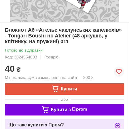
Блокнот А6 «Ательє чаклунських капелюхів»
- Tongari Boushi no Atelier (48 аркушів, у
клітинку, на пружині) 011
Готово до відправки
Код: 3024954093
Роздріб
40
₴
Мінімальна сума замовлення на сайті — 300 ₴
Купити
або
Купити з
Що таке купити з Пром?