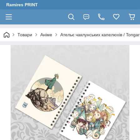
Ramires PRINT
Товари
Аніме
Ательє чаклунських капелюхів / Tongari