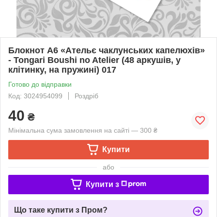
Блокнот А6 «Ательє чаклунських капелюхів»
- Tongari Boushi no Atelier (48 аркушів, у
клітинку, на пружині) 017
Готово до відправки
Код: 3024954099
Роздріб
40
₴
Мінімальна сума замовлення на сайті — 300 ₴
Купити
або
Купити з
Що таке купити з Пром?