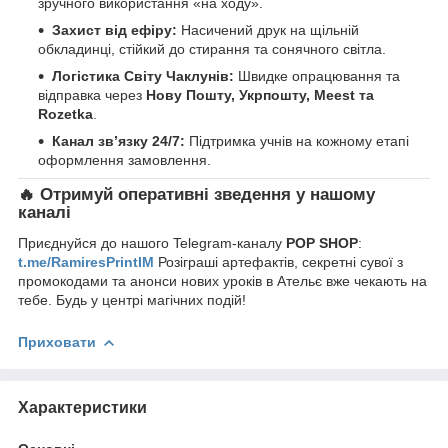
зручного використання «на ходу».
Захист від ефіру:
Насичений друк на щільній
обкладинці, стійкий до стирання та сонячного світла.
Логістика Світу Чаклунів:
Швидке опрацювання та
відправка через
Нову Пошту, Укрпошту, Meest та
Rozetka
.
Канал зв’язку 24/7:
Підтримка учнів на кожному етапі
оформлення замовлення.
🔥 Отримуй оперативні зведення у нашому
каналі
Приєднуйся до нашого Telegram-каналу
POP SHOP
:
t.me/RamiresPrintIM
Розіграші артефактів, секретні сувої з
промокодами та анонси нових уроків в Ательє вже чекають на
тебе. Будь у центрі магічних подій!
Приховати
Характеристики