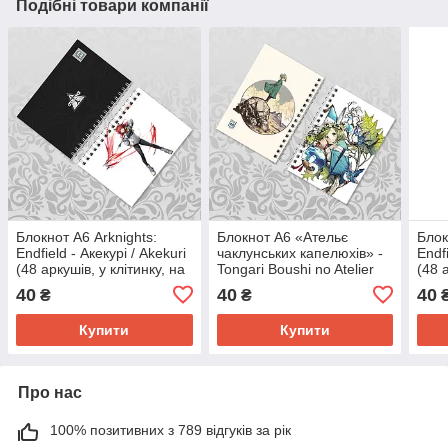
Подібні товари компанії
Блокнот А6 Arknights:
Блокнот А6 «Ательє
Блок
Endfield - Акекурі / Akekuri
чаклунських капелюхів» -
Endf
(48 аркушів, у клітинку, на
Tongari Boushi no Atelier
(48 
пружині)
(48 аркушів, у клітинку, на
пруж
40
40
40
₴
₴
пружині)
Купити
Купити
Про нас
100% позитивних з 789 відгуків за рік