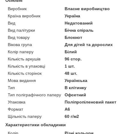
Основні
Виробник
Власне виробництво
Країна виробник
Україна
Вид
Недатований
Вид палітурки
Бічна спіраль
Вид товару
Блокнот
Вікова група
Для дітей та дорослих
Колір паперу
Білий
Кількість аркушів
96 стор.
Кількість в упаковці
1 шт.
Кількість сторінок
48 шт.
Мова видання
Українська
Тип
В клітинку
Тип поліграфічного паперу
Офсетний
Упаковка
Поліпропіленовий пакет
Формат
A6
Щільність паперу
60 г/м2
Характеристики обкладинки
Колір
Різні кольори