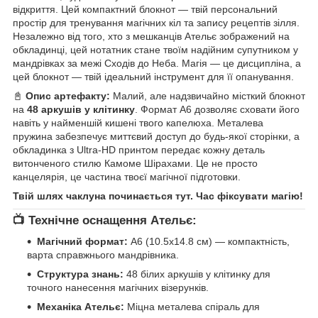
відкриття. Цей компактний блокнот — твій персональний
простір для тренування магічних кіл та запису рецептів зілля.
Незалежно від того, хто з мешканців Ательє зображений на
обкладинці, цей нотатник стане твоїм надійним супутником у
мандрівках за межі Сходів до Неба. Магія — це дисципліна, а
цей блокнот — твій ідеальний інструмент для її опанування.
📓
Опис артефакту:
Малий, але надзвичайно місткий блокнот
на
48 аркушів у клітинку
. Формат А6 дозволяє сховати його
навіть у найменшій кишені твого капелюха. Металева
пружина забезпечує миттєвий доступ до будь-якої сторінки, а
обкладинка з Ultra-HD принтом передає кожну деталь
витонченого стилю Камоме Шірахами. Це не просто
канцелярія, це частина твоєї магічної підготовки.
Твій шлях чаклуна починається тут. Час фіксувати магію!
📺 Технічне оснащення Ательє:
Магічний формат:
А6 (10.5х14.8 см) — компактність,
варта справжнього мандрівника.
Структура знань:
48 білих аркушів у клітинку для
точного нанесення магічних візерунків.
Механіка Ательє:
Міцна металева спіраль для