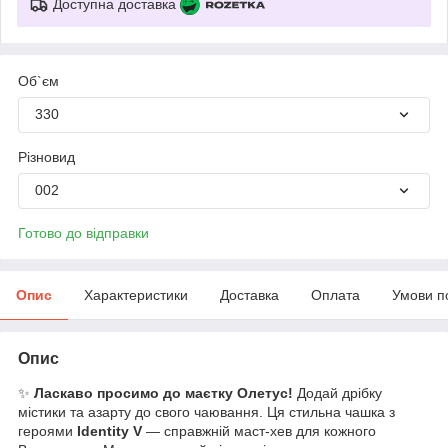
Доступна доставка
Об`єм
330
Різновид
002
Готово до відправки
Опис
Характеристики
Доставка
Оплата
Умови п
Опис
✨
Ласкаво просимо до маєтку Олетус!
Додай дрібку
містики та азарту до свого чаювання. Ця стильна чашка з
героями
Identity V
— справжній маст-хев для кожного