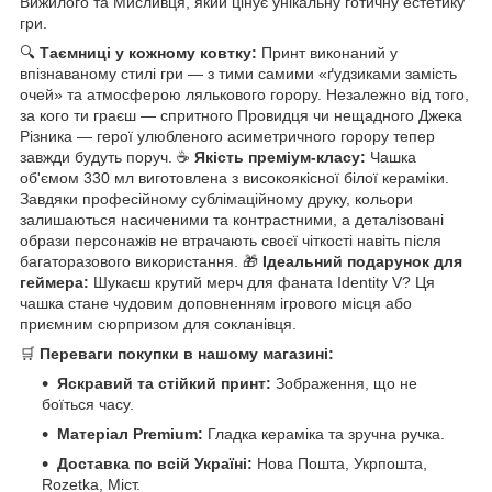
Вижилого та Мисливця, який цінує унікальну готичну естетику
гри.
🔍
Таємниці у кожному ковтку:
Принт виконаний у
впізнаваному стилі гри — з тими самими «ґудзиками замість
очей» та атмосферою лялькового горору. Незалежно від того,
за кого ти граєш — спритного Провидця чи нещадного Джека
Різника — герої улюбленого асиметричного горору тепер
завжди будуть поруч. ☕
Якість преміум-класу:
Чашка
об'ємом 330 мл виготовлена з високоякісної білої кераміки.
Завдяки професійному сублімаційному друку, кольори
залишаються насиченими та контрастними, а деталізовані
образи персонажів не втрачають своєї чіткості навіть після
багаторазового використання. 🎁
Ідеальний подарунок для
геймера:
Шукаєш крутий мерч для фаната Identity V? Ця
чашка стане чудовим доповненням ігрового місця або
приємним сюрпризом для сокланівця.
🛒
Переваги покупки в нашому магазині:
Яскравий та стійкий принт:
Зображення, що не
боїться часу.
Матеріал Premium:
Гладка кераміка та зручна ручка.
Доставка по всій Україні:
Нова Пошта, Укрпошта,
Rozetka, Міст.