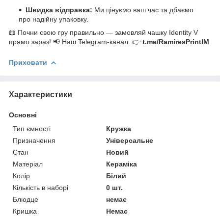
Швидка відправка:
Ми цінуємо ваш час та дбаємо
про надійну упаковку.
📖 Почни свою гру правильно — замовляй чашку Identity V
прямо зараз! 📢 Наш Telegram-канал: 👉
t.me/RamiresPrintIM
Приховати
Характеристики
Основні
Тип ємності
Кружка
Призначення
Універсальне
Стан
Новий
Матеріал
Кераміка
Колір
Білий
Кількість в наборі
0 шт.
Блюдце
немає
Кришка
Немає