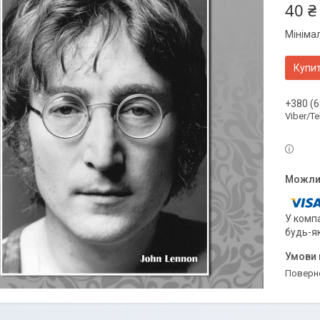
40 ₴
Мініма
Купи
+380 (6
Viber/T
У компа
будь-я
поверн