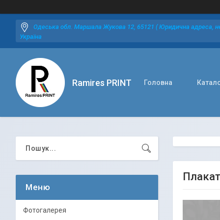
Одеська обл. Маршала Жукова 12, 65121 ( Юридична адреса, не
Україна
Ramires PRINT
Головна
Катал
Плакат
Фотогалерея