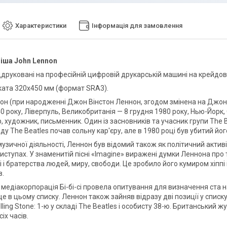
Характеристики
Інформація для замовлення
іша John Lennon
ддруковані на професійній цифровій друкарській машині на крейдов
ката 320х450 мм (формат SRA3).
н (при народженні Джон Вінстон Леннон, згодом змінена на Джон В
 року, Ліверпуль, Великобританія — 8 грудня 1980 року, Нью-Йорк,
 художник, письменник. Один із засновників та учасник групи The B
ду The Beatles почав сольну кар'єру, але в 1980 році був убитий йо
музичної діяльності, Леннон був відомий також як політичний активіс
виступах. У знаменитій пісні «Imagine» виражені думки Леннона про
ті і братерства людей, миру, свободи. Це зробило його кумиром хіпп
в.
і медіакорпорація Бі-бі-сі провела опитування для визначення ста 
е в цьому списку. Леннон також зайняв відразу дві позиції у списку
ling Stone: 1-ю у складі The Beatles і особисту 38-ю. Британський
сіх часів.