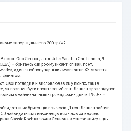
аному папері щільністю 200 гр/м2.
інстон Оно Леннон; англ. John Winston Ono Lennon, 9
 США) — британський рок-музикант, співак, поет,
eatles, один з найпопулярніших музикантів XX століття.
го фанатом.
т. Свої погляди він висловлював як у піснях, так і в
 те, як повинен бути влаштований світ. Леннон проповідував
і і одним з найвизначніших громадських діячів 1960-х —
найвидатніших британців всіх часів. Джон Леннон зайняв
 50 найвидатніших виконавців всіх часів за версією
 журнал Classic Rock включив Леннона в список найкращих