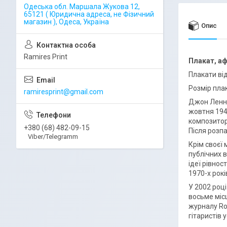
Одеська обл. Маршала Жукова 12,
65121 ( Юридична адреса, не Фізичний
магазин ), Одеса, Україна
Опис
Ramires Print
Плакат, аф
Плакати ві
Розмір пла
ramiresprint@gmail.com
Джон Ленно
жовтня 1940
композитор,
+380 (68) 482-09-15
Після розпа
Viber/Telegramm
Крім своєї 
публічних 
ідеї рівнос
1970-х рокі
У 2002 роц
восьме місц
журналу Rol
гітаристів у