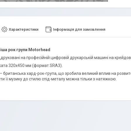
Характеристики
Інформація для замовлення
іша рок групи Motorhead
ддруковані на професійній цифровій друкарській машині на крейдов
ката 320х450 мм (формат SRA3).
— британська хард-рок-група, що зробила великий вплив на розвиток
ти її музику до стилю спід-металу можна тільки з натяжкою.