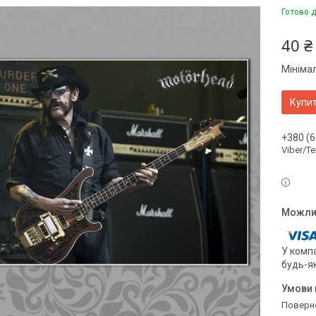
Готово 
40 ₴
Мініма
Купи
+380 (6
Viber/T
У компа
будь-я
поверн