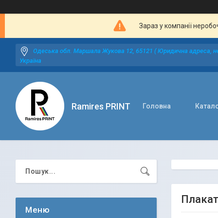
Зараз у компанії неробо
Одеська обл. Маршала Жукова 12, 65121 ( Юридична адреса, не
Україна
Ramires PRINT
Головна
Катал
Плакат