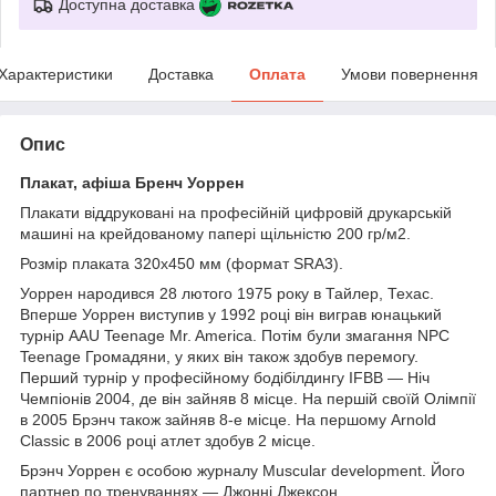
Доступна доставка
Характеристики
Доставка
Оплата
Умови повернення
Опис
Плакат, афіша Бренч Уоррен
Плакати віддруковані на професійній цифровій друкарській
машині на крейдованому папері щільністю 200 гр/м2.
Розмір плаката 320х450 мм (формат SRA3).
Уоррен народився 28 лютого 1975 року в Тайлер, Техас.
Вперше Уоррен виступив у 1992 році він виграв юнацький
турнір AAU Teenage Mr. America. Потім були змагання NPC
Teenage Громадяни, у яких він також здобув перемогу.
Перший турнір у професійному бодібілдингу IFBB — Ніч
Чемпіонів 2004, де він зайняв 8 місце. На першій своїй Олімпії
в 2005 Брэнч також зайняв 8-е місце. На першому Arnold
Classic в 2006 році атлет здобув 2 місце.
Брэнч Уоррен є особою журналу Muscular development. Його
партнер по тренуваннях — Джонні Джексон.