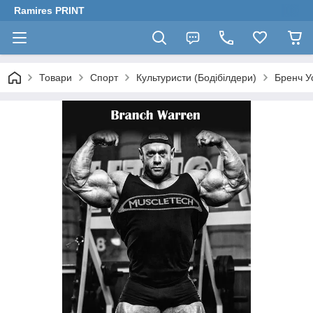
Ramires PRINT
Товари
Спорт
Культуристи (Бодібілдери)
Бренч У