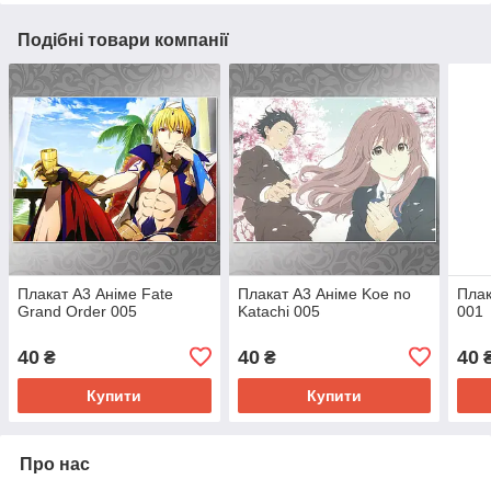
Подібні товари компанії
Плакат А3 Аніме Fate
Плакат А3 Аніме Koe no
Плак
Grand Order 005
Katachi 005
001
40
40
40
₴
₴
Купити
Купити
Про нас